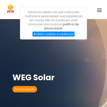
Salvamos dados da sua visita para
melhorar e personalizar sua experiência
em nosso site. Ao continuar, você
concorda com a nossa
política de
SAIBA MAIS
privacidade
.
Aceitar cookies e continuar
SOBRE
SERVIÇOS
FORNECEDORES
PUBLICAÇÕES
WEG Solar
Fornecedores